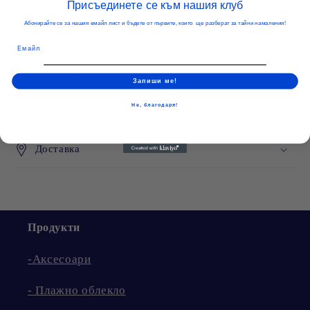
Присъединете се към нашия клуб
бански
бански
Абонирайте се за нашия емайл лист и бъдете от първите, които ще разберат за тайни намаления!
Подробности
Запиши ме!
Не, благодаря!
Състав и грижа
Доставка
Продукти
-Аксесоари
- Плажно облекло