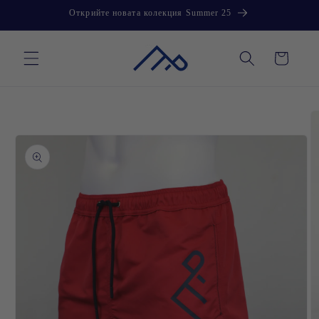
Преминаване
Открийте новата колекция Summer 25
към
съдържанието
Количка
Прескочи към
информацията
за продукта